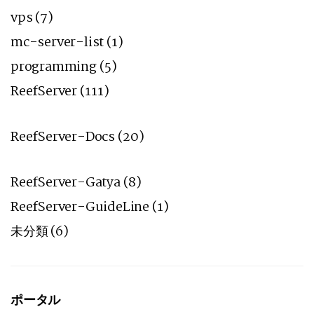
vps
(7)
mc-server-list
(1)
programming
(5)
ReefServer
(111)
ReefServer-Docs
(20)
ReefServer-Gatya
(8)
ReefServer-GuideLine
(1)
未分類
(6)
ポータル