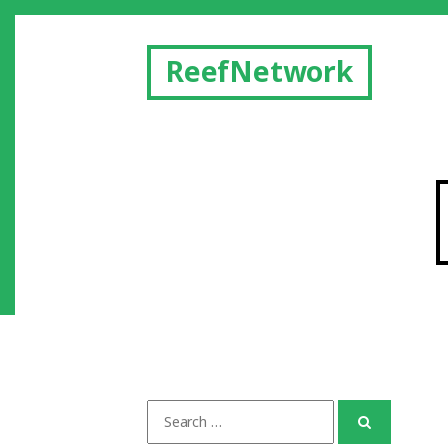
ReefNetwork
Search
for: