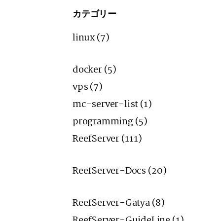
イ
ブ
カテゴリー
linux
(7)
docker
(5)
vps
(7)
mc-server-list
(1)
programming
(5)
ReefServer
(111)
ReefServer-Docs
(20)
ReefServer-Gatya
(8)
ReefServer-GuideLine
(1)