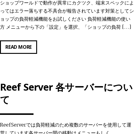
ショップワールドで動作が異常にカクツク、端末スペックによ
ってはエラー落ちする不具合が報告されています対策としてシ
ョップの負荷軽減機能をお試しください 負荷軽減機能の使い
方 メニューから下の「設定」を選択、「ショップの負荷 […]
シ
READ MORE
ョ
ッ
プ
ワ
Reef Server 各サーバーについ
ー
ル
て
ド
が
重
ReefServerでは負荷軽減のため複数のサーバーを使用して運
い
営しています各サーバー間の移動はメニューもしく