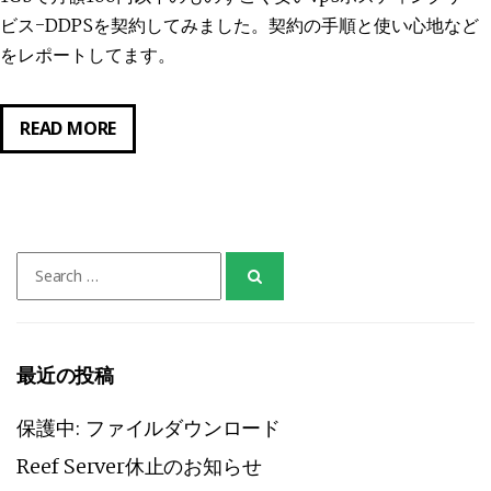
ー
ビス-DDPSを契約してみました。契約の手順と使い心地など
ホ
をレポートしてます。
ス
テ
ィ
日
READ MORE
ン
本
グ
の
[SHOCKBYTE]
格
安
Search
VPS、
for:
DDPS
を
使
最近の投稿
っ
て
保護中: ファイルダウンロード
み
Reef Server休止のお知らせ
た