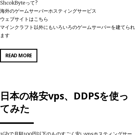
ShcokByteって?
海外のゲームサーバーホスティングサービス
ウェブサイトはこちら
マインクラフト以外にもいろいろのゲームサーバーを建てられ
ます
マ
READ MORE
イ
ン
ク
ラ
日本の格安vps、DDPSを使っ
フ
ト
てみた
サ
ー
バ
1Gbで月額100円以下のものすごく安いvpsホスティングサー