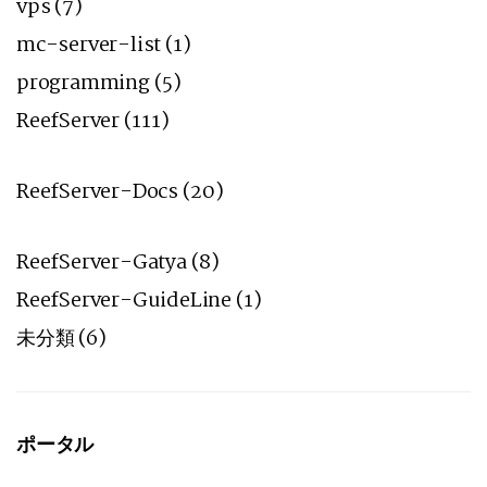
vps
(7)
mc-server-list
(1)
programming
(5)
ReefServer
(111)
ReefServer-Docs
(20)
ReefServer-Gatya
(8)
ReefServer-GuideLine
(1)
未分類
(6)
ポータル