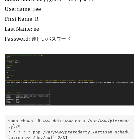
Username: ree
First Name: R
Last Name: ee
Password: 難しいパスワード
sudo chown -R www-data:www-data /var/www/pterodac
tyl/*

* * * * * php /var/www/pterodactyl/artisan schedu
le:run >> /dev/null 2>&1