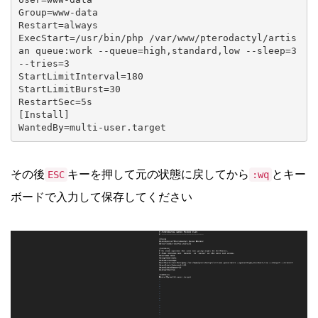
Group=www-data

Restart=always

ExecStart=/usr/bin/php /var/www/pterodactyl/artis
an queue:work --queue=high,standard,low --sleep=3 
--tries=3

StartLimitInterval=180

StartLimitBurst=30

RestartSec=5s

[Install]

WantedBy=multi-user.target
その後
キーを押して元の状態に戻してから
とキー
ESC
:wq
ボードで入力して保存してください