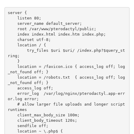
server {

    listen 80;

    server_name default_server;

    root /var/www/pterodactyl/public;

    index index.html index.htm index.php;

    charset utf-8;

    location / {

        try_files $uri $uri/ /index.php?$query_st
ring;

    }

    location = /favicon.ico { access_log off; log
_not_found off; }

    location = /robots.txt  { access_log off; log
_not_found off; }

    access_log off;

    error_log  /var/log/nginx/pterodactyl.app-err
or.log error;

    # allow larger file uploads and longer script 
runtimes

    client_max_body_size 100m;

    client_body_timeout 120s;

    sendfile off;

    location ~ \.php$ {
