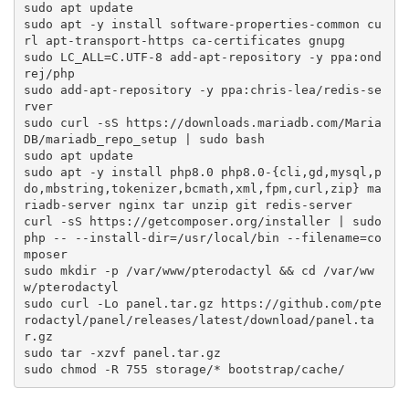
sudo apt update

sudo apt -y install software-properties-common cu
rl apt-transport-https ca-certificates gnupg

sudo LC_ALL=C.UTF-8 add-apt-repository -y ppa:ond
rej/php

sudo add-apt-repository -y ppa:chris-lea/redis-se
rver

sudo curl -sS https://downloads.mariadb.com/Maria
DB/mariadb_repo_setup | sudo bash

sudo apt update

sudo apt -y install php8.0 php8.0-{cli,gd,mysql,p
do,mbstring,tokenizer,bcmath,xml,fpm,curl,zip} ma
riadb-server nginx tar unzip git redis-server

curl -sS https://getcomposer.org/installer | sudo 
php -- --install-dir=/usr/local/bin --filename=co
mposer

sudo mkdir -p /var/www/pterodactyl && cd /var/ww
w/pterodactyl

sudo curl -Lo panel.tar.gz https://github.com/pte
rodactyl/panel/releases/latest/download/panel.ta
r.gz

sudo tar -xzvf panel.tar.gz

sudo chmod -R 755 storage/* bootstrap/cache/