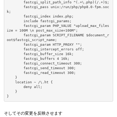
        fastcgi_split_path_info ^(.+\.php)(/.+)$;

        fastcgi_pass unix:/run/php/php8.0-fpm.soc
k;

        fastcgi_index index.php;

        include fastcgi_params;

        fastcgi_param PHP_VALUE "upload_max_files
ize = 100M \n post_max_size=100M";

        fastcgi_param SCRIPT_FILENAME $document_r
oot$fastcgi_script_name;

        fastcgi_param HTTP_PROXY "";

        fastcgi_intercept_errors off;

        fastcgi_buffer_size 16k;

        fastcgi_buffers 4 16k;

        fastcgi_connect_timeout 300;

        fastcgi_send_timeout 300;

        fastcgi_read_timeout 300;

    }

    location ~ /\.ht {

        deny all;

    }

}
そしてその変更を反映させます