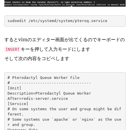
sudoedit /etc/systemd/system/pteroq.service
するとvimのエディター画面が出てくるのでキーボードの
キーを押して入力モードにします
INSERT
そして次の内容をコピペします
# Pterodactyl Queue Worker File

# ----------------------------------

[Unit]

Description=Pterodactyl Queue Worker

After=redis-server.service

[Service]

# On some systems the user and group might be dif
ferent.

# Some systems use `apache` or `nginx` as the use
r and group.

User=www-data
